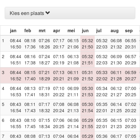
Kies een plaats
jan
feb
mrt
apr
mei
jun
jul
aug
sep
1
08:44
08:18
07:26
07:17
06:15
05:32
05:32
06:08
06:55
16:50
17:36
18:26
20:17
21:06
21:50
22:03
21:32
20:31
2
08:44
08:16
07:24
07:15
06:13
05:32
05:32
06:09
06:57
16:51
17:38
18:27
20:19
21:08
21:51
22:03
21:30
20:29
3
08:44
08:15
07:21
07:13
06:11
05:31
05:33
06:11
06:59
16:52
17:40
18:29
20:21
21:09
21:52
22:02
21:28
20:27
4
08:44
08:13
07:19
07:10
06:09
05:30
05:34
06:12
07:00
16:53
17:41
18:31
20:22
21:11
21:53
22:02
21:27
20:25
5
08:43
08:11
07:17
07:08
06:08
05:30
05:35
06:14
07:02
16:54
17:43
18:32
20:24
21:13
21:54
22:01
21:25
20:22
6
08:43
08:10
07:15
07:06
06:06
05:29
05:35
06:15
07:03
16:55
17:45
18:34
20:25
21:14
21:55
22:01
21:23
20:20
7
08:43
08:08
07:13
07:04
06:04
05:29
05:36
06:17
07:05