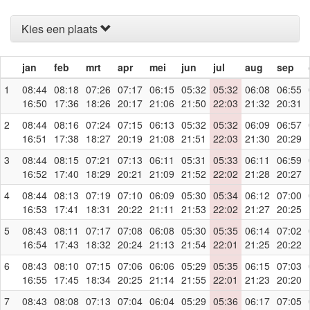
Kies een plaats
jan
feb
mrt
apr
mei
jun
jul
aug
sep
1
08:44
08:18
07:26
07:17
06:15
05:32
05:32
06:08
06:55
16:50
17:36
18:26
20:17
21:06
21:50
22:03
21:32
20:31
2
08:44
08:16
07:24
07:15
06:13
05:32
05:32
06:09
06:57
16:51
17:38
18:27
20:19
21:08
21:51
22:03
21:30
20:29
3
08:44
08:15
07:21
07:13
06:11
05:31
05:33
06:11
06:59
16:52
17:40
18:29
20:21
21:09
21:52
22:02
21:28
20:27
4
08:44
08:13
07:19
07:10
06:09
05:30
05:34
06:12
07:00
16:53
17:41
18:31
20:22
21:11
21:53
22:02
21:27
20:25
5
08:43
08:11
07:17
07:08
06:08
05:30
05:35
06:14
07:02
16:54
17:43
18:32
20:24
21:13
21:54
22:01
21:25
20:22
6
08:43
08:10
07:15
07:06
06:06
05:29
05:35
06:15
07:03
16:55
17:45
18:34
20:25
21:14
21:55
22:01
21:23
20:20
7
08:43
08:08
07:13
07:04
06:04
05:29
05:36
06:17
07:05