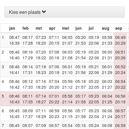
Kies een plaats
jan
feb
mrt
apr
mei
jun
jul
aug
sep
1
08:47
08:17
07:23
07:11
06:05
05:20
05:19
05:58
06:49
16:39
17:28
18:20
20:15
21:07
21:53
22:06
21:33
20:29
2
08:46
08:16
07:20
07:08
06:03
05:19
05:20
06:00
06:51
16:40
17:29
18:22
20:16
21:08
21:54
22:06
21:31
20:26
3
08:46
08:14
07:18
07:06
06:01
05:19
05:21
06:01
06:52
16:41
17:31
18:23
20:18
21:10
21:56
22:06
21:29
20:24
4
08:46
08:12
07:16
07:04
05:59
05:18
05:22
06:03
06:54
16:42
17:33
18:25
20:20
21:12
21:57
22:05
21:27
20:22
5
08:46
08:11
07:14
07:01
05:58
05:17
05:23
06:04
06:56
16:43
17:35
18:27
20:22
21:14
21:58
22:05
21:25
20:19
6
08:45
08:09
07:11
06:59
05:56
05:17
05:23
06:06
06:57
16:45
17:37
18:29
20:23
21:15
21:58
22:04
21:24
20:17
7
08:45
08:07
07:09
06:57
05:54
05:16
05:24
06:08
06:59