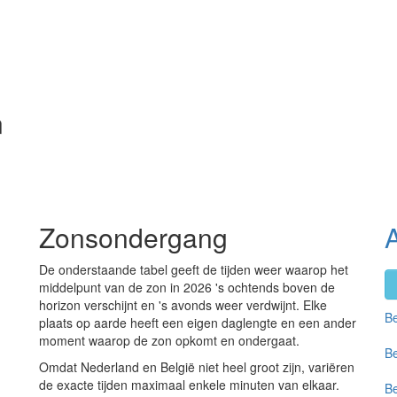
n
Zonsondergang
De onderstaande tabel geeft de tijden weer waarop het
middelpunt van de zon in 2026 's ochtends boven de
horizon verschijnt en 's avonds weer verdwijnt. Elke
Be
plaats op aarde heeft een eigen daglengte en een ander
moment waarop de zon opkomt en ondergaat.
Be
Omdat Nederland en België niet heel groot zijn, variëren
de exacte tijden maximaal enkele minuten van elkaar.
Be