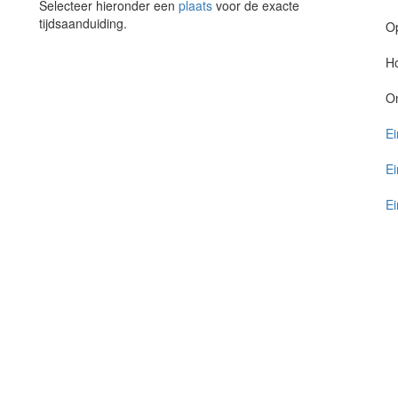
Selecteer hieronder een
plaats
voor de exacte
tijdsaanduiding.
O
Ho
O
Ei
Ei
Ei