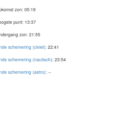
pkomst zon:
05:19
ogste punt:
13:37
ndergang zon:
21:55
nde schemering (civiel)
:
22:41
nde schemering (nautisch)
:
23:54
nde schemering (astro)
:
--