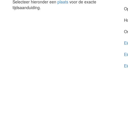
Selecteer hieronder een
plaats
voor de exacte
tijdsaanduiding.
O
Ho
O
Ei
Ei
Ei