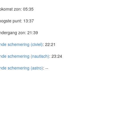
pkomst zon:
05:35
ogste punt:
13:37
ndergang zon:
21:39
nde schemering (civiel)
:
22:21
nde schemering (nautisch)
:
23:24
nde schemering (astro)
:
--