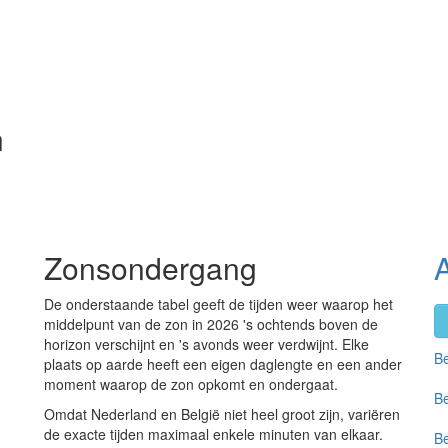
n
Zonsondergang
De onderstaande tabel geeft de tijden weer waarop het
middelpunt van de zon in 2026 's ochtends boven de
horizon verschijnt en 's avonds weer verdwijnt. Elke
Be
plaats op aarde heeft een eigen daglengte en een ander
moment waarop de zon opkomt en ondergaat.
Be
Omdat Nederland en België niet heel groot zijn, variëren
de exacte tijden maximaal enkele minuten van elkaar.
Be