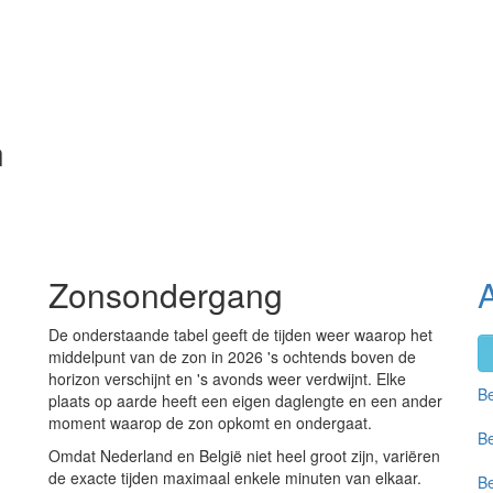
n
Zonsondergang
De onderstaande tabel geeft de tijden weer waarop het
middelpunt van de zon in 2026 's ochtends boven de
horizon verschijnt en 's avonds weer verdwijnt. Elke
Be
plaats op aarde heeft een eigen daglengte en een ander
moment waarop de zon opkomt en ondergaat.
Be
Omdat Nederland en België niet heel groot zijn, variëren
de exacte tijden maximaal enkele minuten van elkaar.
Be