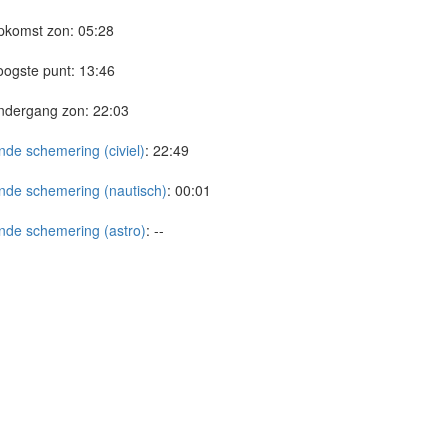
pkomst zon:
05:28
ogste punt:
13:46
ndergang zon:
22:03
nde schemering (civiel)
:
22:49
nde schemering (nautisch)
:
00:01
nde schemering (astro)
:
--