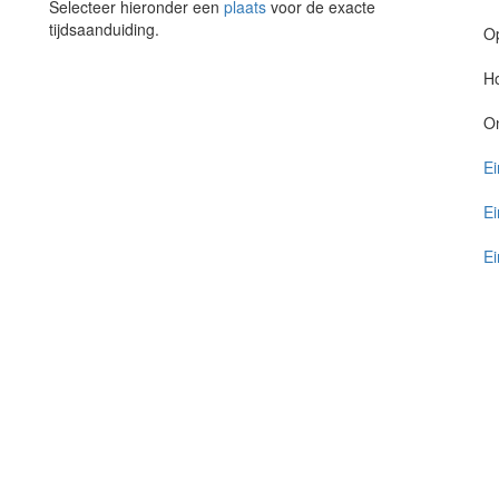
Selecteer hieronder een
plaats
voor de exacte
tijdsaanduiding.
O
Ho
O
Ei
Ei
Ei