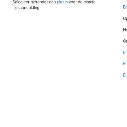
Selecteer hieronder een
plaats
voor de exacte
Be
tijdsaanduiding.
O
Ho
O
Ei
Ei
Ei