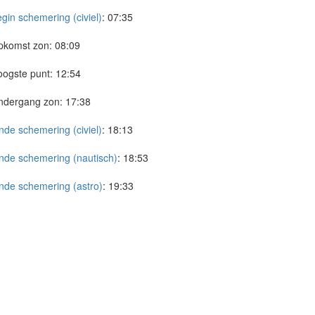
gin schemering (civiel)
:
07:35
pkomst zon:
08:09
ogste punt:
12:54
ndergang zon:
17:38
nde schemering (civiel)
:
18:13
nde schemering (nautisch)
:
18:53
nde schemering (astro)
:
19:33