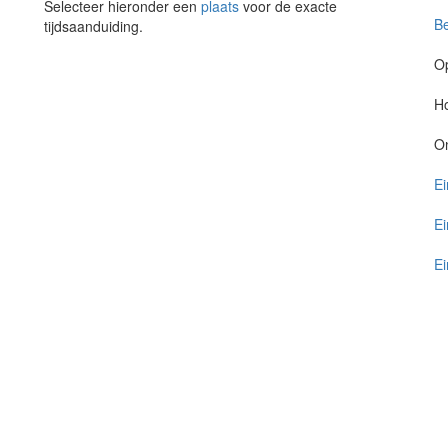
Selecteer hieronder een
plaats
voor de exacte
Be
tijdsaanduiding.
O
Ho
O
Ei
Ei
Ei