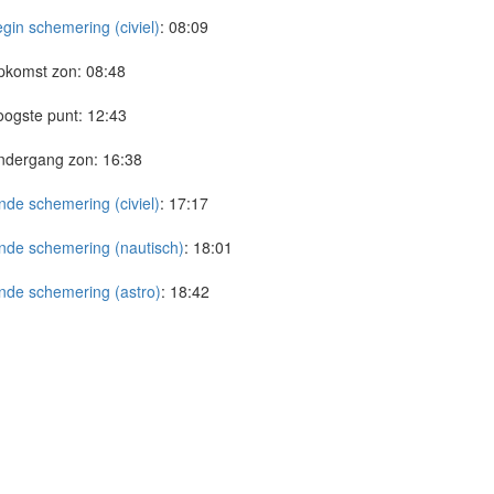
gin schemering (civiel)
:
08:09
pkomst zon:
08:48
ogste punt:
12:43
ndergang zon:
16:38
nde schemering (civiel)
:
17:17
nde schemering (nautisch)
:
18:01
nde schemering (astro)
:
18:42