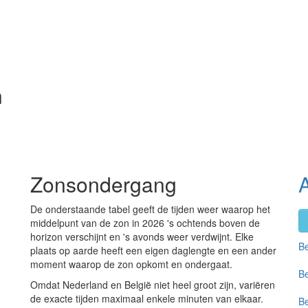
n
Zonsondergang
De onderstaande tabel geeft de tijden weer waarop het
middelpunt van de zon in 2026 's ochtends boven de
horizon verschijnt en 's avonds weer verdwijnt. Elke
Be
plaats op aarde heeft een eigen daglengte en een ander
moment waarop de zon opkomt en ondergaat.
Be
Omdat Nederland en België niet heel groot zijn, variëren
de exacte tijden maximaal enkele minuten van elkaar.
Be