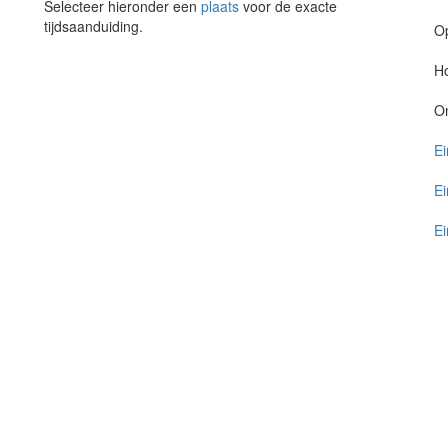
Selecteer hieronder een
plaats
voor de exacte
tijdsaanduiding.
O
Ho
O
Ei
Ei
Ei