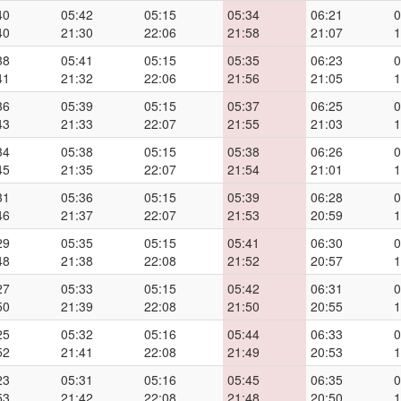
40
05:42
05:15
05:34
06:21
0
40
21:30
22:06
21:58
21:07
1
38
05:41
05:15
05:35
06:23
0
41
21:32
22:06
21:56
21:05
1
36
05:39
05:15
05:37
06:25
0
43
21:33
22:07
21:55
21:03
1
34
05:38
05:15
05:38
06:26
0
45
21:35
22:07
21:54
21:01
1
31
05:36
05:15
05:39
06:28
0
46
21:37
22:07
21:53
20:59
1
29
05:35
05:15
05:41
06:30
0
48
21:38
22:08
21:52
20:57
1
27
05:33
05:15
05:42
06:31
0
50
21:39
22:08
21:50
20:55
1
25
05:32
05:16
05:44
06:33
0
52
21:41
22:08
21:49
20:53
1
23
05:31
05:16
05:45
06:35
0
53
21:42
22:08
21:48
20:50
1