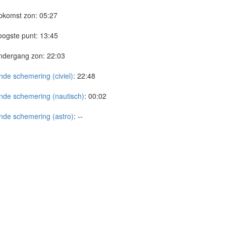
pkomst zon:
05:27
ogste punt:
13:45
ndergang zon:
22:03
nde schemering (civiel)
:
22:48
nde schemering (nautisch)
:
00:02
nde schemering (astro)
:
--