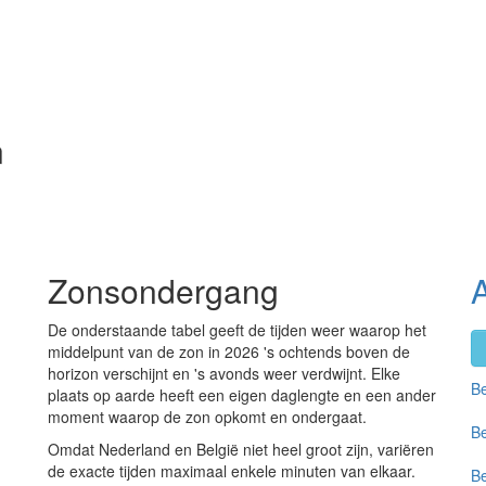
n
Zonsondergang
De onderstaande tabel geeft de tijden weer waarop het
middelpunt van de zon in 2026 's ochtends boven de
horizon verschijnt en 's avonds weer verdwijnt. Elke
Be
plaats op aarde heeft een eigen daglengte en een ander
moment waarop de zon opkomt en ondergaat.
Be
Omdat Nederland en België niet heel groot zijn, variëren
de exacte tijden maximaal enkele minuten van elkaar.
Be