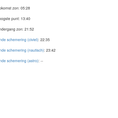
pkomst zon:
05:28
ogste punt:
13:40
ndergang zon:
21:52
nde schemering (civiel)
:
22:35
nde schemering (nautisch)
:
23:42
nde schemering (astro)
:
--