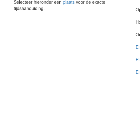
Selecteer hieronder een
plaats
voor de exacte
tijdsaanduiding.
O
Ho
O
Ei
Ei
Ei