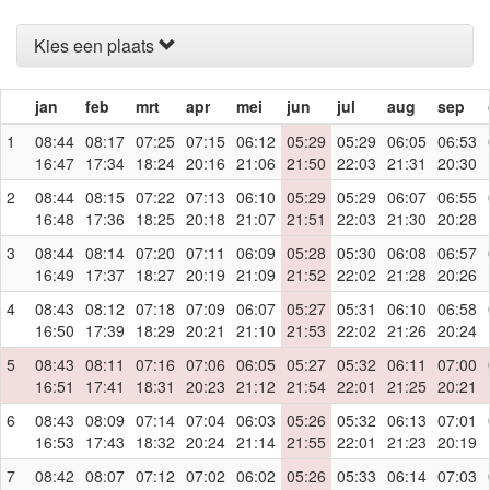
Kies een plaats
jan
feb
mrt
apr
mei
jun
jul
aug
sep
1
08:44
08:17
07:25
07:15
06:12
05:29
05:29
06:05
06:53
16:47
17:34
18:24
20:16
21:06
21:50
22:03
21:31
20:30
2
08:44
08:15
07:22
07:13
06:10
05:29
05:29
06:07
06:55
16:48
17:36
18:25
20:18
21:07
21:51
22:03
21:30
20:28
3
08:44
08:14
07:20
07:11
06:09
05:28
05:30
06:08
06:57
16:49
17:37
18:27
20:19
21:09
21:52
22:02
21:28
20:26
4
08:43
08:12
07:18
07:09
06:07
05:27
05:31
06:10
06:58
16:50
17:39
18:29
20:21
21:10
21:53
22:02
21:26
20:24
5
08:43
08:11
07:16
07:06
06:05
05:27
05:32
06:11
07:00
16:51
17:41
18:31
20:23
21:12
21:54
22:01
21:25
20:21
6
08:43
08:09
07:14
07:04
06:03
05:26
05:32
06:13
07:01
16:53
17:43
18:32
20:24
21:14
21:55
22:01
21:23
20:19
7
08:42
08:07
07:12
07:02
06:02
05:26
05:33
06:14
07:03