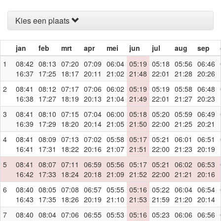
Kies een plaats
jan
feb
mrt
apr
mei
jun
jul
aug
sep
1
08:42
08:13
07:20
07:09
06:04
05:19
05:18
05:56
06:46
16:37
17:25
18:17
20:11
21:02
21:48
22:01
21:28
20:26
2
08:41
08:12
07:17
07:06
06:02
05:19
05:19
05:58
06:48
16:38
17:27
18:19
20:13
21:04
21:49
22:01
21:27
20:23
3
08:41
08:10
07:15
07:04
06:00
05:18
05:20
05:59
06:49
16:39
17:29
18:20
20:14
21:05
21:50
22:00
21:25
20:21
4
08:41
08:09
07:13
07:02
05:58
05:17
05:21
06:01
06:51
16:41
17:31
18:22
20:16
21:07
21:51
22:00
21:23
20:19
5
08:41
08:07
07:11
06:59
05:56
05:17
05:21
06:02
06:53
16:42
17:33
18:24
20:18
21:09
21:52
22:00
21:21
20:16
6
08:40
08:05
07:08
06:57
05:55
05:16
05:22
06:04
06:54
16:43
17:35
18:26
20:19
21:10
21:53
21:59
21:20
20:14
7
08:40
08:04
07:06
06:55
05:53
05:16
05:23
06:06
06:56