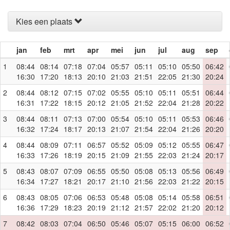
Kies een plaats
jan
feb
mrt
apr
mei
jun
jul
aug
sep
1
08:44
08:14
07:18
07:04
05:57
05:11
05:10
05:50
06:42
16:30
17:20
18:13
20:10
21:03
21:51
22:05
21:30
20:24
2
08:44
08:12
07:15
07:02
05:55
05:10
05:11
05:51
06:44
16:31
17:22
18:15
20:12
21:05
21:52
22:04
21:28
20:22
3
08:44
08:11
07:13
07:00
05:54
05:10
05:11
05:53
06:46
16:32
17:24
18:17
20:13
21:07
21:54
22:04
21:26
20:20
4
08:44
08:09
07:11
06:57
05:52
05:09
05:12
05:55
06:47
16:33
17:26
18:19
20:15
21:09
21:55
22:03
21:24
20:17
5
08:43
08:07
07:09
06:55
05:50
05:08
05:13
05:56
06:49
16:34
17:27
18:21
20:17
21:10
21:56
22:03
21:22
20:15
6
08:43
08:05
07:06
06:53
05:48
05:08
05:14
05:58
06:51
16:36
17:29
18:23
20:19
21:12
21:57
22:02
21:20
20:12
7
08:42
08:03
07:04
06:50
05:46
05:07
05:15
06:00
06:52