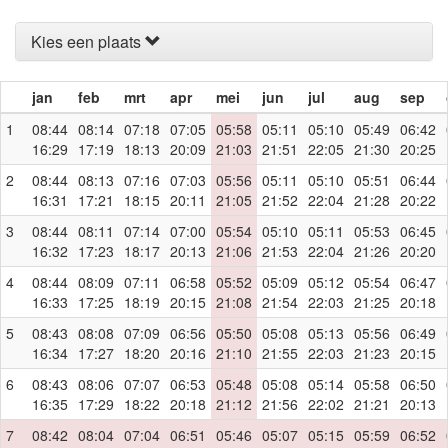
Kies een plaats
jan
feb
mrt
apr
mei
jun
jul
aug
sep
1
08:44
08:14
07:18
07:05
05:58
05:11
05:10
05:49
06:42
16:29
17:19
18:13
20:09
21:03
21:51
22:05
21:30
20:25
2
08:44
08:13
07:16
07:03
05:56
05:11
05:10
05:51
06:44
16:31
17:21
18:15
20:11
21:05
21:52
22:04
21:28
20:22
3
08:44
08:11
07:14
07:00
05:54
05:10
05:11
05:53
06:45
16:32
17:23
18:17
20:13
21:06
21:53
22:04
21:26
20:20
4
08:44
08:09
07:11
06:58
05:52
05:09
05:12
05:54
06:47
16:33
17:25
18:19
20:15
21:08
21:54
22:03
21:25
20:18
5
08:43
08:08
07:09
06:56
05:50
05:08
05:13
05:56
06:49
16:34
17:27
18:20
20:16
21:10
21:55
22:03
21:23
20:15
6
08:43
08:06
07:07
06:53
05:48
05:08
05:14
05:58
06:50
16:35
17:29
18:22
20:18
21:12
21:56
22:02
21:21
20:13
7
08:42
08:04
07:04
06:51
05:46
05:07
05:15
05:59
06:52