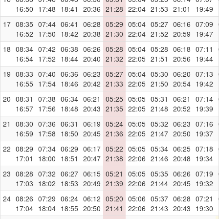
16:50
17:48
18:41
20:36
21:28
22:04
21:53
21:01
19:49
17
08:35
07:44
06:41
06:28
05:29
05:04
05:27
06:16
07:09
16:52
17:50
18:42
20:38
21:30
22:04
21:52
20:59
19:47
18
08:34
07:42
06:38
06:26
05:28
05:04
05:28
06:18
07:11
16:54
17:52
18:44
20:40
21:32
22:05
21:51
20:56
19:44
19
08:33
07:40
06:36
06:23
05:27
05:04
05:30
06:20
07:13
16:55
17:54
18:46
20:42
21:33
22:05
21:50
20:54
19:42
20
08:31
07:38
06:34
06:21
05:25
05:05
05:31
06:21
07:14
16:57
17:56
18:48
20:43
21:35
22:05
21:48
20:52
19:39
21
08:30
07:36
06:31
06:19
05:24
05:05
05:32
06:23
07:16
16:59
17:58
18:50
20:45
21:36
22:05
21:47
20:50
19:37
22
08:29
07:34
06:29
06:17
05:22
05:05
05:34
06:25
07:18
17:01
18:00
18:51
20:47
21:38
22:06
21:46
20:48
19:34
23
08:28
07:32
06:27
06:15
05:21
05:05
05:35
06:26
07:19
17:03
18:02
18:53
20:49
21:39
22:06
21:44
20:45
19:32
24
08:26
07:29
06:24
06:12
05:20
05:06
05:37
06:28
07:21
17:04
18:04
18:55
20:50
21:41
22:06
21:43
20:43
19:30