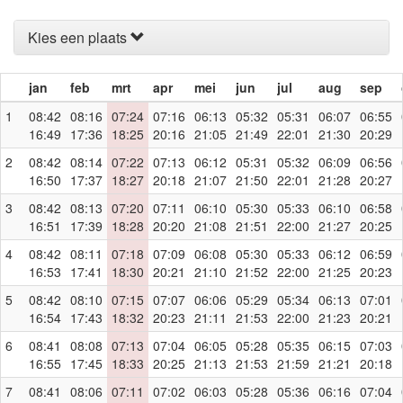
Kies een plaats
jan
feb
mrt
apr
mei
jun
jul
aug
sep
1
08:42
08:16
07:24
07:16
06:13
05:32
05:31
06:07
06:55
16:49
17:36
18:25
20:16
21:05
21:49
22:01
21:30
20:29
2
08:42
08:14
07:22
07:13
06:12
05:31
05:32
06:09
06:56
16:50
17:37
18:27
20:18
21:07
21:50
22:01
21:28
20:27
3
08:42
08:13
07:20
07:11
06:10
05:30
05:33
06:10
06:58
16:51
17:39
18:28
20:20
21:08
21:51
22:00
21:27
20:25
4
08:42
08:11
07:18
07:09
06:08
05:30
05:33
06:12
06:59
16:53
17:41
18:30
20:21
21:10
21:52
22:00
21:25
20:23
5
08:42
08:10
07:15
07:07
06:06
05:29
05:34
06:13
07:01
16:54
17:43
18:32
20:23
21:11
21:53
22:00
21:23
20:21
6
08:41
08:08
07:13
07:04
06:05
05:28
05:35
06:15
07:03
16:55
17:45
18:33
20:25
21:13
21:53
21:59
21:21
20:18
7
08:41
08:06
07:11
07:02
06:03
05:28
05:36
06:16
07:04