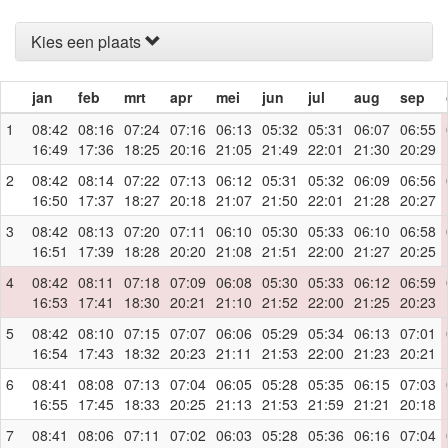
Kies een plaats
jan
feb
mrt
apr
mei
jun
jul
aug
sep
1
08:42
08:16
07:24
07:16
06:13
05:32
05:31
06:07
06:55
16:49
17:36
18:25
20:16
21:05
21:49
22:01
21:30
20:29
2
08:42
08:14
07:22
07:13
06:12
05:31
05:32
06:09
06:56
16:50
17:37
18:27
20:18
21:07
21:50
22:01
21:28
20:27
3
08:42
08:13
07:20
07:11
06:10
05:30
05:33
06:10
06:58
16:51
17:39
18:28
20:20
21:08
21:51
22:00
21:27
20:25
4
08:42
08:11
07:18
07:09
06:08
05:30
05:33
06:12
06:59
16:53
17:41
18:30
20:21
21:10
21:52
22:00
21:25
20:23
5
08:42
08:10
07:15
07:07
06:06
05:29
05:34
06:13
07:01
16:54
17:43
18:32
20:23
21:11
21:53
22:00
21:23
20:21
6
08:41
08:08
07:13
07:04
06:05
05:28
05:35
06:15
07:03
16:55
17:45
18:33
20:25
21:13
21:53
21:59
21:21
20:18
7
08:41
08:06
07:11
07:02
06:03
05:28
05:36
06:16
07:04