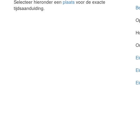
Selecteer hieronder een
plaats
voor de exacte
Be
tijdsaanduiding.
O
Ho
O
Ei
Ei
Ei