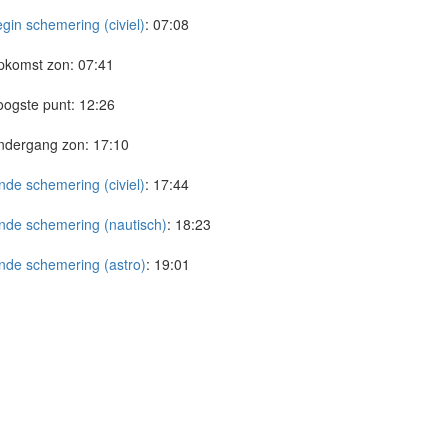
gin schemering (civiel)
:
07:08
pkomst zon:
07:41
ogste punt:
12:26
ndergang zon:
17:10
nde schemering (civiel)
:
17:44
nde schemering (nautisch)
:
18:23
nde schemering (astro)
:
19:01