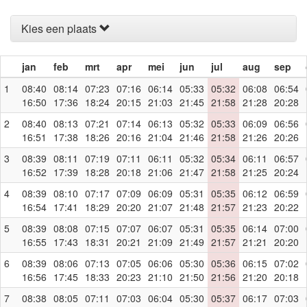
Kies een plaats
jan
feb
mrt
apr
mei
jun
jul
aug
sep
1
08:40
08:14
07:23
07:16
06:14
05:33
05:32
06:08
06:54
16:50
17:36
18:24
20:15
21:03
21:45
21:58
21:28
20:28
2
08:40
08:13
07:21
07:14
06:13
05:32
05:33
06:09
06:56
16:51
17:38
18:26
20:16
21:04
21:46
21:58
21:26
20:26
3
08:39
08:11
07:19
07:11
06:11
05:32
05:34
06:11
06:57
16:52
17:39
18:28
20:18
21:06
21:47
21:58
21:25
20:24
4
08:39
08:10
07:17
07:09
06:09
05:31
05:35
06:12
06:59
16:54
17:41
18:29
20:20
21:07
21:48
21:57
21:23
20:22
5
08:39
08:08
07:15
07:07
06:07
05:31
05:35
06:14
07:00
16:55
17:43
18:31
20:21
21:09
21:49
21:57
21:21
20:20
6
08:39
08:06
07:13
07:05
06:06
05:30
05:36
06:15
07:02
16:56
17:45
18:33
20:23
21:10
21:50
21:56
21:20
20:18
7
08:38
08:05
07:11
07:03
06:04
05:30
05:37
06:17
07:03