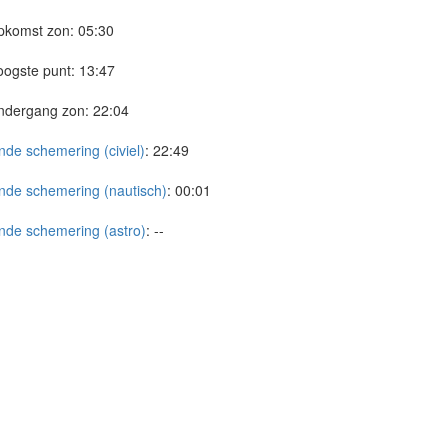
pkomst zon:
05:30
ogste punt:
13:47
ndergang zon:
22:04
nde schemering (civiel)
:
22:49
nde schemering (nautisch)
:
00:01
nde schemering (astro)
:
--