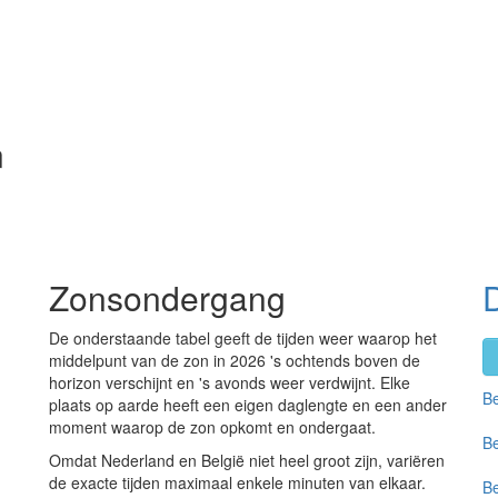
n
Zonsondergang
D
De onderstaande tabel geeft de tijden weer waarop het
middelpunt van de zon in 2026 's ochtends boven de
horizon verschijnt en 's avonds weer verdwijnt. Elke
Be
plaats op aarde heeft een eigen daglengte en een ander
moment waarop de zon opkomt en ondergaat.
Be
Omdat Nederland en België niet heel groot zijn, variëren
de exacte tijden maximaal enkele minuten van elkaar.
Be