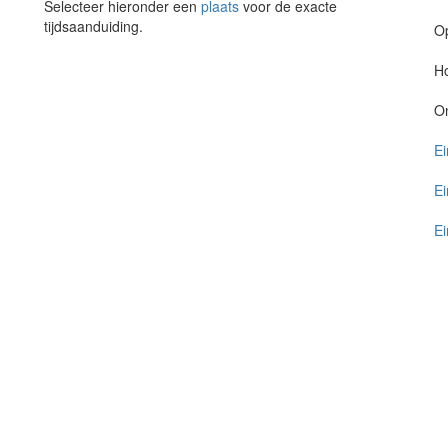
Selecteer hieronder een
plaats
voor de exacte
tijdsaanduiding.
O
Ho
O
Ei
Ei
Ei