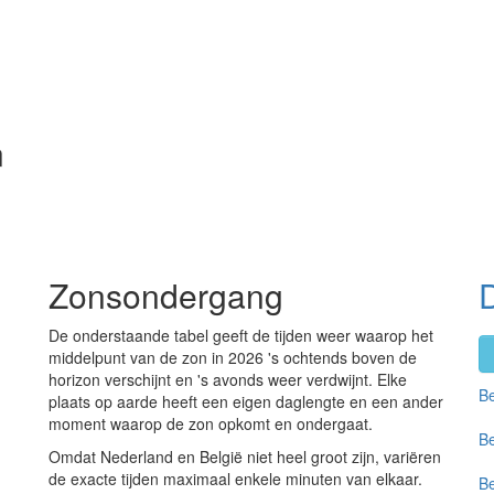
n
Zonsondergang
De onderstaande tabel geeft de tijden weer waarop het
middelpunt van de zon in 2026 's ochtends boven de
horizon verschijnt en 's avonds weer verdwijnt. Elke
Be
plaats op aarde heeft een eigen daglengte en een ander
moment waarop de zon opkomt en ondergaat.
Be
Omdat Nederland en België niet heel groot zijn, variëren
de exacte tijden maximaal enkele minuten van elkaar.
Be