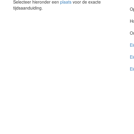
Selecteer hieronder een
plaats
voor de exacte
tijdsaanduiding.
O
Ho
O
Ei
Ei
Ei