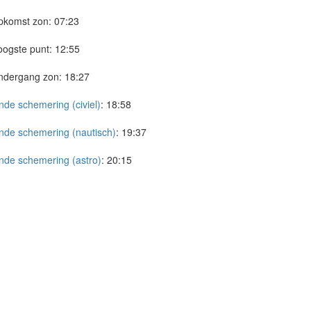
pkomst zon:
07:23
ogste punt:
12:55
ndergang zon:
18:27
nde schemering (civiel)
:
18:58
nde schemering (nautisch)
:
19:37
nde schemering (astro)
:
20:15