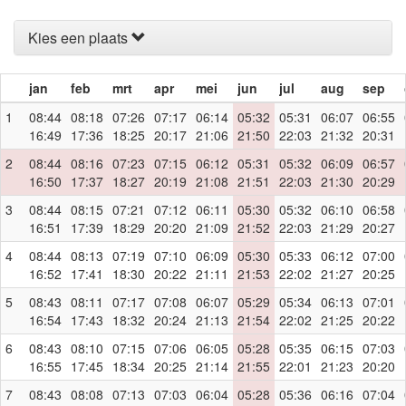
Kies een plaats
jan
feb
mrt
apr
mei
jun
jul
aug
sep
1
08:44
08:18
07:26
07:17
06:14
05:32
05:31
06:07
06:55
16:49
17:36
18:25
20:17
21:06
21:50
22:03
21:32
20:31
2
08:44
08:16
07:23
07:15
06:12
05:31
05:32
06:09
06:57
16:50
17:37
18:27
20:19
21:08
21:51
22:03
21:30
20:29
3
08:44
08:15
07:21
07:12
06:11
05:30
05:32
06:10
06:58
16:51
17:39
18:29
20:20
21:09
21:52
22:03
21:29
20:27
4
08:44
08:13
07:19
07:10
06:09
05:30
05:33
06:12
07:00
16:52
17:41
18:30
20:22
21:11
21:53
22:02
21:27
20:25
5
08:43
08:11
07:17
07:08
06:07
05:29
05:34
06:13
07:01
16:54
17:43
18:32
20:24
21:13
21:54
22:02
21:25
20:22
6
08:43
08:10
07:15
07:06
06:05
05:28
05:35
06:15
07:03
16:55
17:45
18:34
20:25
21:14
21:55
22:01
21:23
20:20
7
08:43
08:08
07:13
07:03
06:04
05:28
05:36
06:16
07:04