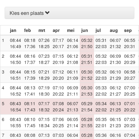
Kies een plaats
jan
feb
mrt
apr
mei
jun
jul
aug
sep
1
08:44
08:18
07:26
07:17
06:14
05:32
05:31
06:07
06:55
16:49
17:36
18:25
20:17
21:06
21:50
22:03
21:32
20:31
2
08:44
08:16
07:23
07:15
06:12
05:31
05:32
06:09
06:57
16:50
17:37
18:27
20:19
21:08
21:51
22:03
21:30
20:29
3
08:44
08:15
07:21
07:12
06:11
05:30
05:32
06:10
06:58
16:51
17:39
18:29
20:20
21:09
21:52
22:03
21:29
20:27
4
08:44
08:13
07:19
07:10
06:09
05:30
05:33
06:12
07:00
16:52
17:41
18:30
20:22
21:11
21:53
22:02
21:27
20:25
5
08:43
08:11
07:17
07:08
06:07
05:29
05:34
06:13
07:01
16:54
17:43
18:32
20:24
21:13
21:54
22:02
21:25
20:22
6
08:43
08:10
07:15
07:06
06:05
05:28
05:35
06:15
07:03
16:55
17:45
18:34
20:25
21:14
21:55
22:01
21:23
20:20
7
08:43
08:08
07:13
07:03
06:04
05:28
05:36
06:16
07:04