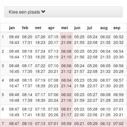
Kies een plaats
jan
feb
mrt
apr
mei
jun
jul
aug
sep
1
08:49
08:20
07:26
07:15
06:10
05:25
05:24
06:02
06:52
16:43
17:31
18:23
20:17
21:09
21:55
22:08
21:35
20:32
2
08:48
08:19
07:24
07:13
06:08
05:25
05:25
06:04
06:54
16:44
17:33
18:25
20:19
21:10
21:56
22:08
21:33
20:30
3
08:48
08:17
07:22
07:10
06:06
05:24
05:26
06:05
06:56
16:45
17:35
18:27
20:21
21:12
21:57
22:08
21:32
20:28
4
08:48
08:15
07:19
07:08
06:04
05:23
05:26
06:07
06:57
16:47
17:37
18:29
20:23
21:14
21:58
22:07
21:30
20:25
5
08:48
08:14
07:17
07:06
06:02
05:23
05:27
06:08
06:59
16:48
17:39
18:30
20:24
21:16
21:59
22:07
21:28
20:23
6
08:47
08:12
07:15
07:03
06:01
05:22
05:28
06:10
07:01
16:49
17:41
18:32
20:26
21:17
22:00
22:06
21:26
20:21
7
08:47
08:10
07:13
07:01
05:59
05:21
05:29
06:12
07:02