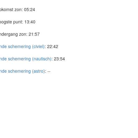
pkomst zon:
05:24
ogste punt:
13:40
ndergang zon:
21:57
nde schemering (civiel)
:
22:42
nde schemering (nautisch)
:
23:54
nde schemering (astro)
:
--