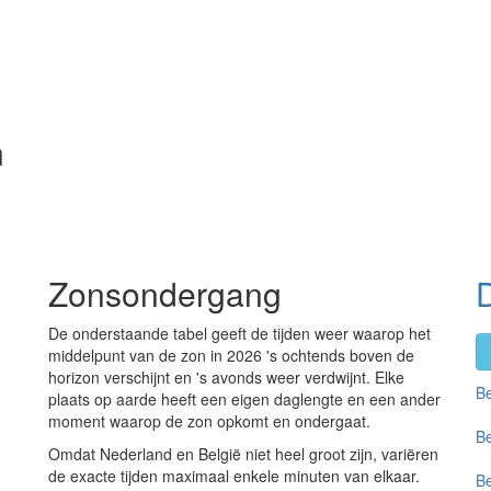
n
Zonsondergang
De onderstaande tabel geeft de tijden weer waarop het
middelpunt van de zon in 2026 's ochtends boven de
horizon verschijnt en 's avonds weer verdwijnt. Elke
Be
plaats op aarde heeft een eigen daglengte en een ander
moment waarop de zon opkomt en ondergaat.
Be
Omdat Nederland en België niet heel groot zijn, variëren
de exacte tijden maximaal enkele minuten van elkaar.
Be