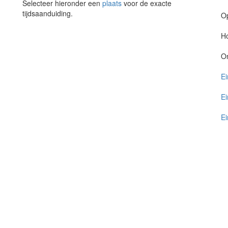
Selecteer hieronder een
plaats
voor de exacte
tijdsaanduiding.
O
Ho
O
Ei
Ei
Ei