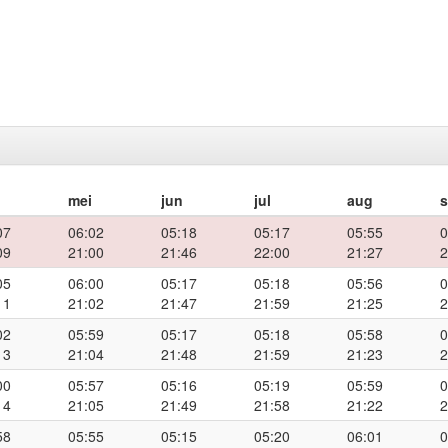
mei
jun
jul
aug
07
06:02
05:18
05:17
05:55
0
09
21:00
21:46
22:00
21:27
2
05
06:00
05:17
05:18
05:56
0
11
21:02
21:47
21:59
21:25
2
02
05:59
05:17
05:18
05:58
0
13
21:04
21:48
21:59
21:23
2
00
05:57
05:16
05:19
05:59
0
14
21:05
21:49
21:58
21:22
2
58
05:55
05:15
05:20
06:01
0