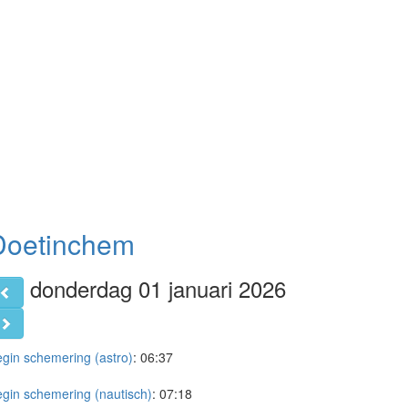
Doetinchem
donderdag 01 januari 2026
gin schemering (astro)
:
06:37
gin schemering (nautisch)
:
07:18