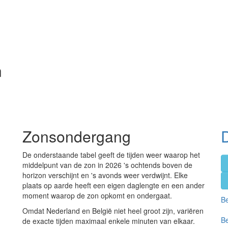
n
Zonsondergang
De onderstaande tabel geeft de tijden weer waarop het
middelpunt van de zon in 2026 's ochtends boven de
horizon verschijnt en 's avonds weer verdwijnt. Elke
plaats op aarde heeft een eigen daglengte en een ander
moment waarop de zon opkomt en ondergaat.
Be
Omdat Nederland en België niet heel groot zijn, variëren
Be
de exacte tijden maximaal enkele minuten van elkaar.