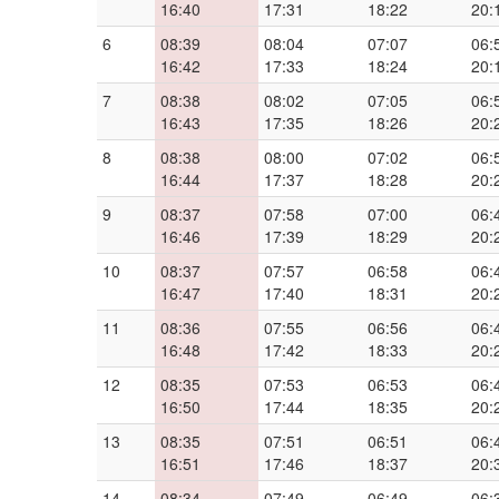
16:40
17:31
18:22
20:
6
08:39
08:04
07:07
06:
16:42
17:33
18:24
20:
7
08:38
08:02
07:05
06:
16:43
17:35
18:26
20:
8
08:38
08:00
07:02
06:
16:44
17:37
18:28
20:
9
08:37
07:58
07:00
06:
16:46
17:39
18:29
20:
10
08:37
07:57
06:58
06:
16:47
17:40
18:31
20:
11
08:36
07:55
06:56
06:
16:48
17:42
18:33
20:
12
08:35
07:53
06:53
06:
16:50
17:44
18:35
20:
13
08:35
07:51
06:51
06:
16:51
17:46
18:37
20:
14
08:34
07:49
06:49
06: