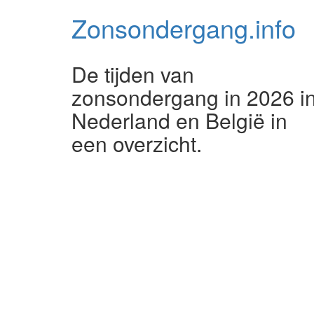
Zonsondergang.
info
De tijden van
zonsondergang in 2026 i
Nederland en België in
een overzicht.