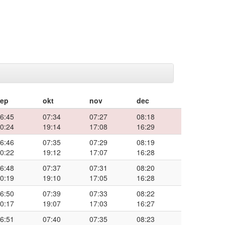
sep
okt
nov
dec
6:45
07:34
07:27
08:18
0:24
19:14
17:08
16:29
6:46
07:35
07:29
08:19
0:22
19:12
17:07
16:28
6:48
07:37
07:31
08:20
0:19
19:10
17:05
16:28
6:50
07:39
07:33
08:22
0:17
19:07
17:03
16:27
6:51
07:40
07:35
08:23