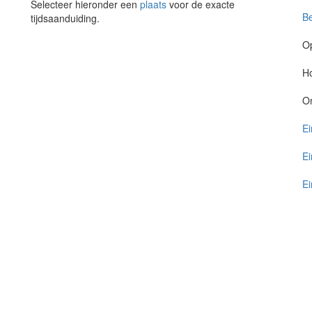
Selecteer hieronder een
plaats
voor de exacte
Be
tijdsaanduiding.
O
Ho
O
Ei
Ei
Ei