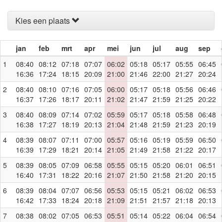
Kies een plaats
jan
feb
mrt
apr
mei
jun
jul
aug
sep
1
08:40
08:12
07:18
07:07
06:02
05:18
05:17
05:55
06:45
16:36
17:24
18:15
20:09
21:00
21:46
22:00
21:27
20:24
2
08:40
08:10
07:16
07:05
06:00
05:17
05:18
05:56
06:46
16:37
17:26
18:17
20:11
21:02
21:47
21:59
21:25
20:22
3
08:40
08:09
07:14
07:02
05:59
05:17
05:18
05:58
06:48
16:38
17:27
18:19
20:13
21:04
21:48
21:59
21:23
20:19
4
08:39
08:07
07:11
07:00
05:57
05:16
05:19
05:59
06:50
16:39
17:29
18:21
20:14
21:05
21:49
21:58
21:22
20:17
5
08:39
08:05
07:09
06:58
05:55
05:15
05:20
06:01
06:51
16:40
17:31
18:22
20:16
21:07
21:50
21:58
21:20
20:15
6
08:39
08:04
07:07
06:56
05:53
05:15
05:21
06:02
06:53
16:42
17:33
18:24
20:18
21:09
21:51
21:57
21:18
20:13
7
08:38
08:02
07:05
06:53
05:51
05:14
05:22
06:04
06:54