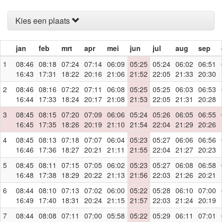
Kies een plaats
jan
feb
mrt
apr
mei
jun
jul
aug
sep
1
08:46
08:18
07:24
07:14
06:09
05:25
05:24
06:02
06:51
16:43
17:31
18:22
20:16
21:06
21:52
22:05
21:33
20:30
2
08:46
08:16
07:22
07:11
06:08
05:25
05:25
06:03
06:53
16:44
17:33
18:24
20:17
21:08
21:53
22:05
21:31
20:28
3
08:45
08:15
07:20
07:09
06:06
05:24
05:26
06:05
06:55
16:45
17:35
18:26
20:19
21:10
21:54
22:04
21:29
20:26
4
08:45
08:13
07:18
07:07
06:04
05:23
05:27
06:06
06:56
16:46
17:36
18:27
20:21
21:11
21:55
22:04
21:27
20:23
5
08:45
08:11
07:15
07:05
06:02
05:23
05:27
06:08
06:58
16:48
17:38
18:29
20:22
21:13
21:56
22:03
21:26
20:21
6
08:44
08:10
07:13
07:02
06:00
05:22
05:28
06:10
07:00
16:49
17:40
18:31
20:24
21:15
21:57
22:03
21:24
20:19
7
08:44
08:08
07:11
07:00
05:58
05:22
05:29
06:11
07:01