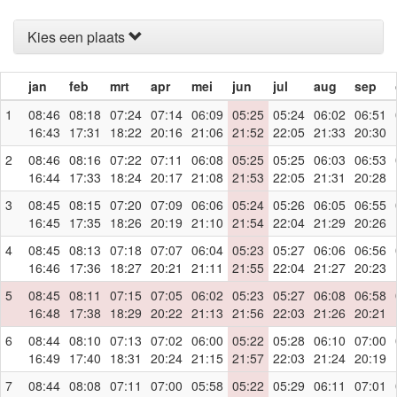
Kies een plaats
jan
feb
mrt
apr
mei
jun
jul
aug
sep
1
08:46
08:18
07:24
07:14
06:09
05:25
05:24
06:02
06:51
16:43
17:31
18:22
20:16
21:06
21:52
22:05
21:33
20:30
2
08:46
08:16
07:22
07:11
06:08
05:25
05:25
06:03
06:53
16:44
17:33
18:24
20:17
21:08
21:53
22:05
21:31
20:28
3
08:45
08:15
07:20
07:09
06:06
05:24
05:26
06:05
06:55
16:45
17:35
18:26
20:19
21:10
21:54
22:04
21:29
20:26
4
08:45
08:13
07:18
07:07
06:04
05:23
05:27
06:06
06:56
16:46
17:36
18:27
20:21
21:11
21:55
22:04
21:27
20:23
5
08:45
08:11
07:15
07:05
06:02
05:23
05:27
06:08
06:58
16:48
17:38
18:29
20:22
21:13
21:56
22:03
21:26
20:21
6
08:44
08:10
07:13
07:02
06:00
05:22
05:28
06:10
07:00
16:49
17:40
18:31
20:24
21:15
21:57
22:03
21:24
20:19
7
08:44
08:08
07:11
07:00
05:58
05:22
05:29
06:11
07:01