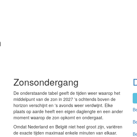
n
Zonsondergang
De onderstaande tabel geeft de tijden weer waarop het
middelpunt van de zon in 2027 's ochtends boven de
horizon verschijnt en 's avonds weer verdwijnt. Elke
Be
plaats op aarde heeft een eigen daglengte en een ander
moment waarop de zon opkomt en ondergaat.
Be
Omdat Nederland en België niet heel groot zijn, variëren
de exacte tijden maximaal enkele minuten van elkaar.
Be