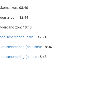
pkomst zon:
08:46
ogste punt:
12:44
ndergang zon:
16:43
nde schemering (civiel)
:
17:21
nde schemering (nautisch)
:
18:04
nde schemering (astro)
:
18:45