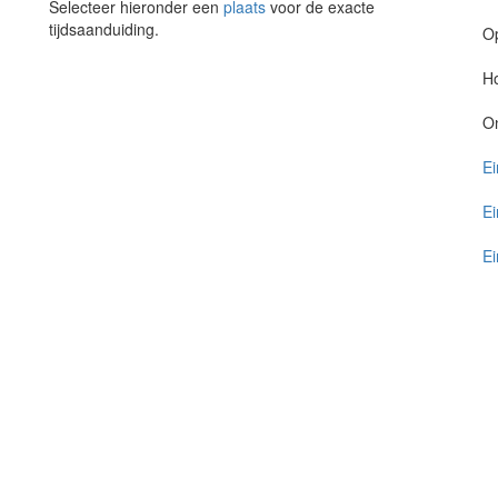
Selecteer hieronder een
plaats
voor de exacte
tijdsaanduiding.
O
Ho
O
Ei
Ei
Ei