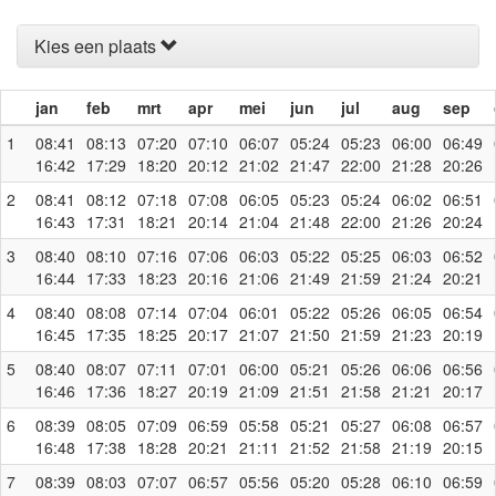
Kies een plaats
jan
feb
mrt
apr
mei
jun
jul
aug
sep
1
08:41
08:13
07:20
07:10
06:07
05:24
05:23
06:00
06:49
16:42
17:29
18:20
20:12
21:02
21:47
22:00
21:28
20:26
2
08:41
08:12
07:18
07:08
06:05
05:23
05:24
06:02
06:51
16:43
17:31
18:21
20:14
21:04
21:48
22:00
21:26
20:24
3
08:40
08:10
07:16
07:06
06:03
05:22
05:25
06:03
06:52
16:44
17:33
18:23
20:16
21:06
21:49
21:59
21:24
20:21
4
08:40
08:08
07:14
07:04
06:01
05:22
05:26
06:05
06:54
16:45
17:35
18:25
20:17
21:07
21:50
21:59
21:23
20:19
5
08:40
08:07
07:11
07:01
06:00
05:21
05:26
06:06
06:56
16:46
17:36
18:27
20:19
21:09
21:51
21:58
21:21
20:17
6
08:39
08:05
07:09
06:59
05:58
05:21
05:27
06:08
06:57
16:48
17:38
18:28
20:21
21:11
21:52
21:58
21:19
20:15
7
08:39
08:03
07:07
06:57
05:56
05:20
05:28
06:10
06:59