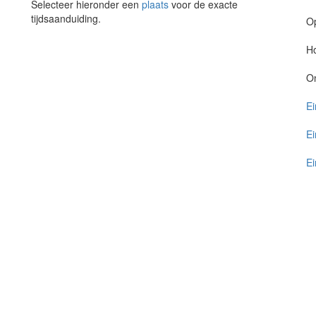
Selecteer hieronder een
plaats
voor de exacte
tijdsaanduiding.
O
Ho
O
Ei
Ei
Ei