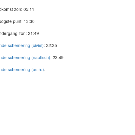
pkomst zon:
05:11
ogste punt:
13:30
ndergang zon:
21:49
nde schemering (civiel)
:
22:35
nde schemering (nautisch)
:
23:49
nde schemering (astro)
:
--