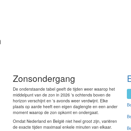
n
Zonsondergang
De onderstaande tabel geeft de tijden weer waarop het
middelpunt van de zon in 2026 's ochtends boven de
horizon verschijnt en 's avonds weer verdwijnt. Elke
Be
plaats op aarde heeft een eigen daglengte en een ander
moment waarop de zon opkomt en ondergaat.
Be
Omdat Nederland en België niet heel groot zijn, variëren
de exacte tijden maximaal enkele minuten van elkaar.
Be