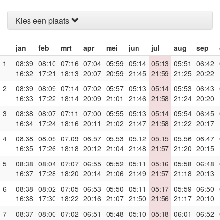
Kies een plaats
jan
feb
mrt
apr
mei
jun
jul
aug
sep
1
08:39
08:10
07:16
07:04
05:59
05:14
05:13
05:51
06:42
16:32
17:21
18:13
20:07
20:59
21:45
21:59
21:25
20:22
2
08:39
08:09
07:14
07:02
05:57
05:13
05:14
05:53
06:43
16:33
17:22
18:14
20:09
21:01
21:46
21:58
21:24
20:20
3
08:38
08:07
07:11
07:00
05:55
05:13
05:14
05:54
06:45
16:34
17:24
18:16
20:11
21:02
21:47
21:58
21:22
20:17
4
08:38
08:05
07:09
06:57
05:53
05:12
05:15
05:56
06:47
16:35
17:26
18:18
20:12
21:04
21:48
21:57
21:20
20:15
5
08:38
08:04
07:07
06:55
05:52
05:11
05:16
05:58
06:48
16:37
17:28
18:20
20:14
21:06
21:49
21:57
21:18
20:13
6
08:38
08:02
07:05
06:53
05:50
05:11
05:17
05:59
06:50
16:38
17:30
18:22
20:16
21:07
21:50
21:56
21:17
20:10
7
08:37
08:00
07:02
06:51
05:48
05:10
05:18
06:01
06:52