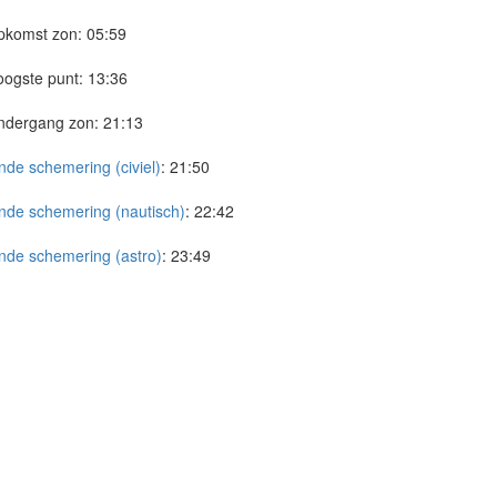
pkomst zon:
05:59
ogste punt:
13:36
ndergang zon:
21:13
nde schemering (civiel)
:
21:50
nde schemering (nautisch)
:
22:42
nde schemering (astro)
:
23:49