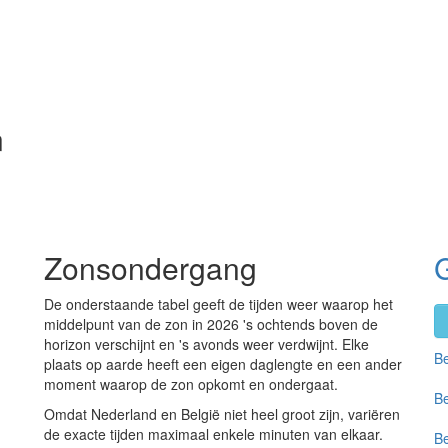
n
Zonsondergang
De onderstaande tabel geeft de tijden weer waarop het
middelpunt van de zon in 2026 's ochtends boven de
horizon verschijnt en 's avonds weer verdwijnt. Elke
Be
plaats op aarde heeft een eigen daglengte en een ander
moment waarop de zon opkomt en ondergaat.
Be
Omdat Nederland en België niet heel groot zijn, variëren
de exacte tijden maximaal enkele minuten van elkaar.
Be