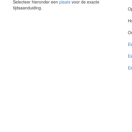
Selecteer hieronder een
plaats
voor de exacte
tijdsaanduiding.
O
Ho
O
Ei
Ei
Ei