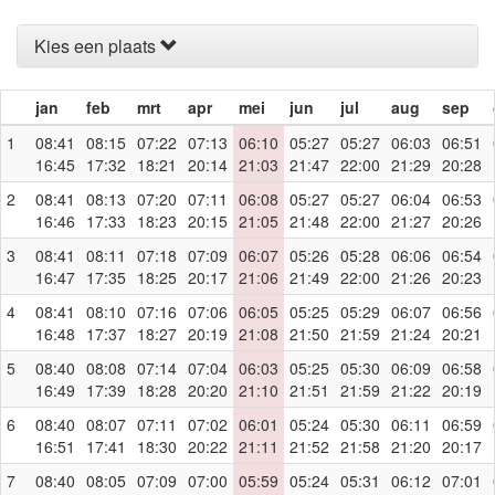
Kies een plaats
jan
feb
mrt
apr
mei
jun
jul
aug
sep
1
08:41
08:15
07:22
07:13
06:10
05:27
05:27
06:03
06:51
16:45
17:32
18:21
20:14
21:03
21:47
22:00
21:29
20:28
2
08:41
08:13
07:20
07:11
06:08
05:27
05:27
06:04
06:53
16:46
17:33
18:23
20:15
21:05
21:48
22:00
21:27
20:26
3
08:41
08:11
07:18
07:09
06:07
05:26
05:28
06:06
06:54
16:47
17:35
18:25
20:17
21:06
21:49
22:00
21:26
20:23
4
08:41
08:10
07:16
07:06
06:05
05:25
05:29
06:07
06:56
16:48
17:37
18:27
20:19
21:08
21:50
21:59
21:24
20:21
5
08:40
08:08
07:14
07:04
06:03
05:25
05:30
06:09
06:58
16:49
17:39
18:28
20:20
21:10
21:51
21:59
21:22
20:19
6
08:40
08:07
07:11
07:02
06:01
05:24
05:30
06:11
06:59
16:51
17:41
18:30
20:22
21:11
21:52
21:58
21:20
20:17
7
08:40
08:05
07:09
07:00
05:59
05:24
05:31
06:12
07:01