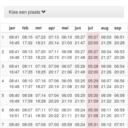
Kies een plaats
jan
feb
mrt
apr
mei
jun
jul
aug
sep
1
08:41
08:15
07:22
07:13
06:10
05:27
05:27
06:03
06:51
16:45
17:32
18:21
20:14
21:03
21:47
22:00
21:29
20:28
2
08:41
08:13
07:20
07:11
06:08
05:27
05:27
06:04
06:53
16:46
17:33
18:23
20:15
21:05
21:48
22:00
21:27
20:26
3
08:41
08:11
07:18
07:09
06:07
05:26
05:28
06:06
06:54
16:47
17:35
18:25
20:17
21:06
21:49
22:00
21:26
20:23
4
08:41
08:10
07:16
07:06
06:05
05:25
05:29
06:07
06:56
16:48
17:37
18:27
20:19
21:08
21:50
21:59
21:24
20:21
5
08:40
08:08
07:14
07:04
06:03
05:25
05:30
06:09
06:58
16:49
17:39
18:28
20:20
21:10
21:51
21:59
21:22
20:19
6
08:40
08:07
07:11
07:02
06:01
05:24
05:30
06:11
06:59
16:51
17:41
18:30
20:22
21:11
21:52
21:58
21:20
20:17
7
08:40
08:05
07:09
07:00
05:59
05:24
05:31
06:12
07:01