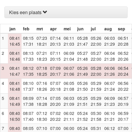
Kies een plaats
jan
feb
mrt
apr
mei
jun
jul
aug
sep
1
08:41
08:15
07:23
07:14
06:11
05:28
05:26
06:03
06:51
16:45
17:31
18:21
20:13
21:03
21:47
22:00
21:29
20:28
2
08:41
08:13
07:21
07:11
06:09
05:27
05:27
06:04
06:52
16:46
17:33
18:23
20:15
21:04
21:48
22:00
21:28
20:26
3
08:41
08:12
07:18
07:09
06:07
05:26
05:28
06:06
06:54
16:47
17:35
18:25
20:17
21:06
21:49
22:00
21:26
20:24
4
08:41
08:10
07:16
07:07
06:05
05:26
05:29
06:07
06:56
16:48
17:37
18:26
20:18
21:08
21:50
21:59
21:24
20:22
5
08:41
08:09
07:14
07:05
06:03
05:25
05:29
06:09
06:57
16:49
17:38
18:28
20:20
21:09
21:51
21:59
21:23
20:19
6
08:40
08:07
07:12
07:02
06:02
05:24
05:30
06:10
06:59
16:50
17:40
18:30
20:22
21:11
21:52
21:58
21:21
20:17
7
08:40
08:05
07:10
07:00
06:00
05:24
05:31
06:12
07:00