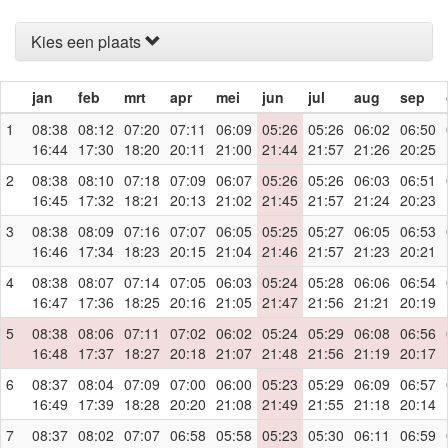
Kies een plaats
jan
feb
mrt
apr
mei
jun
jul
aug
sep
1
08:38
08:12
07:20
07:11
06:09
05:26
05:26
06:02
06:50
16:44
17:30
18:20
20:11
21:00
21:44
21:57
21:26
20:25
2
08:38
08:10
07:18
07:09
06:07
05:26
05:26
06:03
06:51
16:45
17:32
18:21
20:13
21:02
21:45
21:57
21:24
20:23
3
08:38
08:09
07:16
07:07
06:05
05:25
05:27
06:05
06:53
16:46
17:34
18:23
20:15
21:04
21:46
21:57
21:23
20:21
4
08:38
08:07
07:14
07:05
06:03
05:24
05:28
06:06
06:54
16:47
17:36
18:25
20:16
21:05
21:47
21:56
21:21
20:19
5
08:38
08:06
07:11
07:02
06:02
05:24
05:29
06:08
06:56
16:48
17:37
18:27
20:18
21:07
21:48
21:56
21:19
20:17
6
08:37
08:04
07:09
07:00
06:00
05:23
05:29
06:09
06:57
16:49
17:39
18:28
20:20
21:08
21:49
21:55
21:18
20:14
7
08:37
08:02
07:07
06:58
05:58
05:23
05:30
06:11
06:59