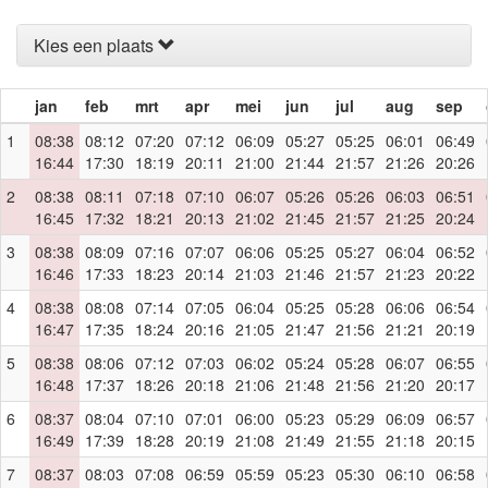
Kies een plaats
jan
feb
mrt
apr
mei
jun
jul
aug
sep
1
08:38
08:12
07:20
07:12
06:09
05:27
05:25
06:01
06:49
16:44
17:30
18:19
20:11
21:00
21:44
21:57
21:26
20:26
2
08:38
08:11
07:18
07:10
06:07
05:26
05:26
06:03
06:51
16:45
17:32
18:21
20:13
21:02
21:45
21:57
21:25
20:24
3
08:38
08:09
07:16
07:07
06:06
05:25
05:27
06:04
06:52
16:46
17:33
18:23
20:14
21:03
21:46
21:57
21:23
20:22
4
08:38
08:08
07:14
07:05
06:04
05:25
05:28
06:06
06:54
16:47
17:35
18:24
20:16
21:05
21:47
21:56
21:21
20:19
5
08:38
08:06
07:12
07:03
06:02
05:24
05:28
06:07
06:55
16:48
17:37
18:26
20:18
21:06
21:48
21:56
21:20
20:17
6
08:37
08:04
07:10
07:01
06:00
05:23
05:29
06:09
06:57
16:49
17:39
18:28
20:19
21:08
21:49
21:55
21:18
20:15
7
08:37
08:03
07:08
06:59
05:59
05:23
05:30
06:10
06:58