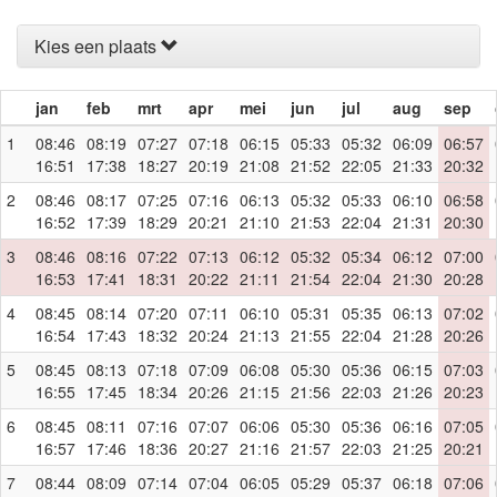
Kies een plaats
jan
feb
mrt
apr
mei
jun
jul
aug
sep
1
08:46
08:19
07:27
07:18
06:15
05:33
05:32
06:09
06:57
16:51
17:38
18:27
20:19
21:08
21:52
22:05
21:33
20:32
2
08:46
08:17
07:25
07:16
06:13
05:32
05:33
06:10
06:58
16:52
17:39
18:29
20:21
21:10
21:53
22:04
21:31
20:30
3
08:46
08:16
07:22
07:13
06:12
05:32
05:34
06:12
07:00
16:53
17:41
18:31
20:22
21:11
21:54
22:04
21:30
20:28
4
08:45
08:14
07:20
07:11
06:10
05:31
05:35
06:13
07:02
16:54
17:43
18:32
20:24
21:13
21:55
22:04
21:28
20:26
5
08:45
08:13
07:18
07:09
06:08
05:30
05:36
06:15
07:03
16:55
17:45
18:34
20:26
21:15
21:56
22:03
21:26
20:23
6
08:45
08:11
07:16
07:07
06:06
05:30
05:36
06:16
07:05
16:57
17:46
18:36
20:27
21:16
21:57
22:03
21:25
20:21
7
08:44
08:09
07:14
07:04
06:05
05:29
05:37
06:18
07:06