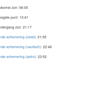
pkomst zon:
06:05
ogste punt:
13:41
ndergang zon:
21:17
nde schemering (civiel)
:
21:55
nde schemering (nautisch)
:
22:46
nde schemering (astro)
:
23:52