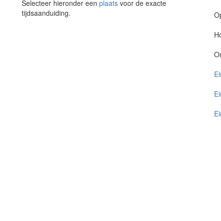
Selecteer hieronder een
plaats
voor de exacte
tijdsaanduiding.
O
Ho
O
Ei
Ei
Ei