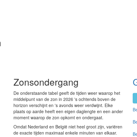
n
Zonsondergang
De onderstaande tabel geeft de tijden weer waarop het
middelpunt van de zon in 2026 's ochtends boven de
horizon verschijnt en 's avonds weer verdwijnt. Elke
Be
plaats op aarde heeft een eigen daglengte en een ander
moment waarop de zon opkomt en ondergaat.
Be
Omdat Nederland en België niet heel groot zijn, variëren
de exacte tijden maximaal enkele minuten van elkaar.
Be