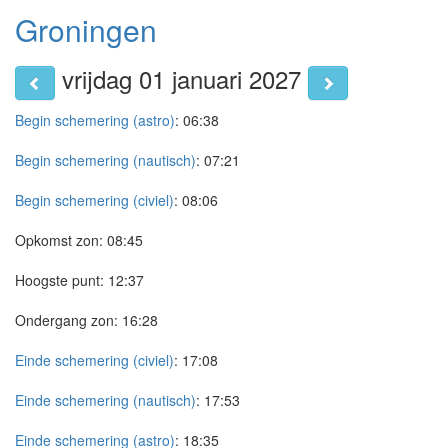
Groningen
vrijdag 01 januari 2027
Begin schemering (astro)
:
06:38
Begin schemering (nautisch)
:
07:21
Begin schemering (civiel)
:
08:06
Opkomst zon:
08:45
Hoogste punt:
12:37
Ondergang zon:
16:28
Einde schemering (civiel)
:
17:08
Einde schemering (nautisch)
:
17:53
Einde schemering (astro)
:
18:35