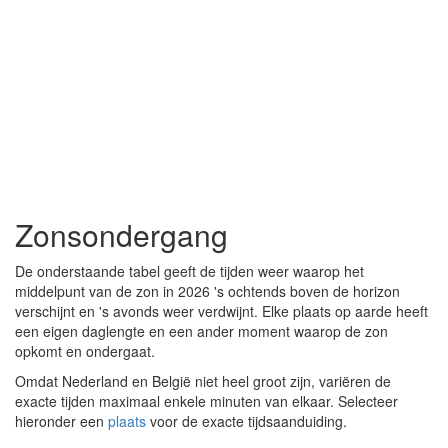
Zonsondergang
De onderstaande tabel geeft de tijden weer waarop het
middelpunt van de zon in 2026 's ochtends boven de horizon
verschijnt en 's avonds weer verdwijnt. Elke plaats op aarde heeft
een eigen daglengte en een ander moment waarop de zon
opkomt en ondergaat.
Omdat Nederland en België niet heel groot zijn, variëren de
exacte tijden maximaal enkele minuten van elkaar. Selecteer
hieronder een
plaats
voor de exacte tijdsaanduiding.