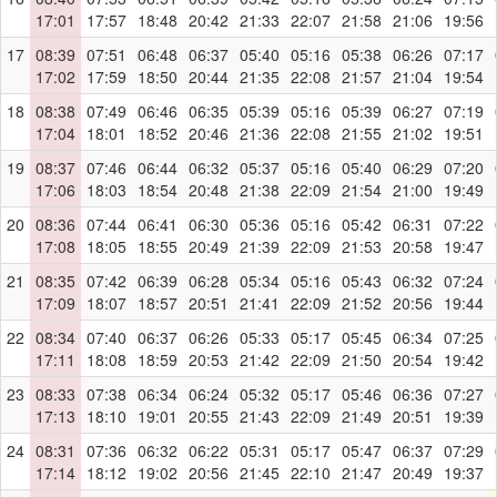
17:01
17:57
18:48
20:42
21:33
22:07
21:58
21:06
19:56
17
08:39
07:51
06:48
06:37
05:40
05:16
05:38
06:26
07:17
17:02
17:59
18:50
20:44
21:35
22:08
21:57
21:04
19:54
18
08:38
07:49
06:46
06:35
05:39
05:16
05:39
06:27
07:19
17:04
18:01
18:52
20:46
21:36
22:08
21:55
21:02
19:51
19
08:37
07:46
06:44
06:32
05:37
05:16
05:40
06:29
07:20
17:06
18:03
18:54
20:48
21:38
22:09
21:54
21:00
19:49
20
08:36
07:44
06:41
06:30
05:36
05:16
05:42
06:31
07:22
17:08
18:05
18:55
20:49
21:39
22:09
21:53
20:58
19:47
21
08:35
07:42
06:39
06:28
05:34
05:16
05:43
06:32
07:24
17:09
18:07
18:57
20:51
21:41
22:09
21:52
20:56
19:44
22
08:34
07:40
06:37
06:26
05:33
05:17
05:45
06:34
07:25
17:11
18:08
18:59
20:53
21:42
22:09
21:50
20:54
19:42
23
08:33
07:38
06:34
06:24
05:32
05:17
05:46
06:36
07:27
17:13
18:10
19:01
20:55
21:43
22:09
21:49
20:51
19:39
24
08:31
07:36
06:32
06:22
05:31
05:17
05:47
06:37
07:29
17:14
18:12
19:02
20:56
21:45
22:10
21:47
20:49
19:37