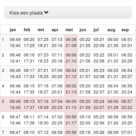
Kies een plaats
jan
feb
mrt
apr
mei
jun
jul
aug
sep
1
08:49
08:20
07:25
07:13
06:08
05:22
05:21
06:00
06:51
16:40
17:29
18:21
20:16
21:08
21:55
22:09
21:35
20:31
2
08:48
08:18
07:23
07:11
06:06
05:22
05:22
06:01
06:52
16:41
17:31
18:23
20:18
21:10
21:56
22:08
21:33
20:29
3
08:48
08:17
07:21
07:09
06:04
05:21
05:23
06:03
06:54
16:43
17:33
18:25
20:20
21:12
21:57
22:08
21:31
20:27
4
08:48
08:15
07:18
07:06
06:02
05:20
05:23
06:04
06:56
16:44
17:35
18:27
20:21
21:13
21:58
22:07
21:30
20:24
5
08:48
08:13
07:16
07:04
06:00
05:20
05:24
06:06
06:57
16:45
17:37
18:29
20:23
21:15
21:59
22:07
21:28
20:22
6
08:47
08:11
07:14
07:02
05:58
05:19
05:25
06:08
06:59
16:46
17:38
18:30
20:25
21:17
22:00
22:06
21:26
20:20
7
08:47
08:10
07:12
06:59
05:56
05:18
05:26
06:09
07:01