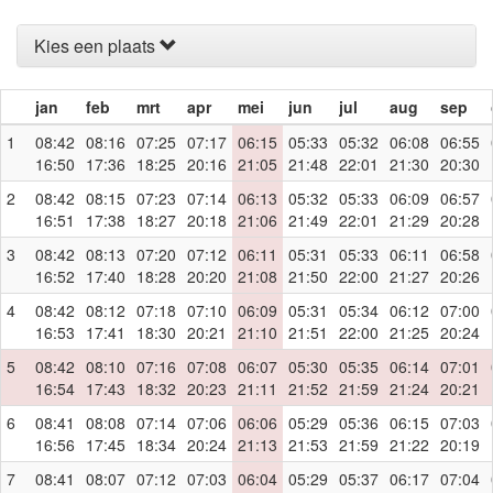
Kies een plaats
jan
feb
mrt
apr
mei
jun
jul
aug
sep
1
08:42
08:16
07:25
07:17
06:15
05:33
05:32
06:08
06:55
16:50
17:36
18:25
20:16
21:05
21:48
22:01
21:30
20:30
2
08:42
08:15
07:23
07:14
06:13
05:32
05:33
06:09
06:57
16:51
17:38
18:27
20:18
21:06
21:49
22:01
21:29
20:28
3
08:42
08:13
07:20
07:12
06:11
05:31
05:33
06:11
06:58
16:52
17:40
18:28
20:20
21:08
21:50
22:00
21:27
20:26
4
08:42
08:12
07:18
07:10
06:09
05:31
05:34
06:12
07:00
16:53
17:41
18:30
20:21
21:10
21:51
22:00
21:25
20:24
5
08:42
08:10
07:16
07:08
06:07
05:30
05:35
06:14
07:01
16:54
17:43
18:32
20:23
21:11
21:52
21:59
21:24
20:21
6
08:41
08:08
07:14
07:06
06:06
05:29
05:36
06:15
07:03
16:56
17:45
18:34
20:24
21:13
21:53
21:59
21:22
20:19
7
08:41
08:07
07:12
07:03
06:04
05:29
05:37
06:17
07:04