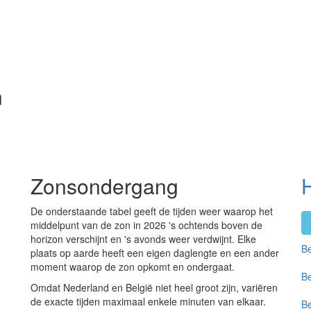
n
Zonsondergang
H
De onderstaande tabel geeft de tijden weer waarop het
middelpunt van de zon in 2026 's ochtends boven de
horizon verschijnt en 's avonds weer verdwijnt. Elke
Be
plaats op aarde heeft een eigen daglengte en een ander
moment waarop de zon opkomt en ondergaat.
Be
Omdat Nederland en België niet heel groot zijn, variëren
de exacte tijden maximaal enkele minuten van elkaar.
Be