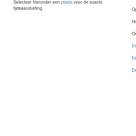
Selecteer hieronder een
plaats
voor de exacte
tijdsaanduiding.
O
Ho
O
Ei
Ei
Ei