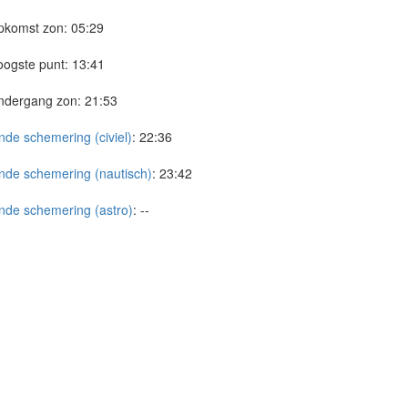
pkomst zon:
05:29
ogste punt:
13:41
ndergang zon:
21:53
nde schemering (civiel)
:
22:36
nde schemering (nautisch)
:
23:42
nde schemering (astro)
:
--