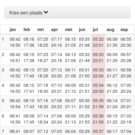
Kies een plaats
jan
feb
mrt
apr
mei
jun
jul
aug
sep
1
08:42
08:16
07:25
07:17
06:15
05:33
05:32
06:08
06:55
16:50
17:36
18:25
20:16
21:05
21:48
22:01
21:30
20:30
2
08:42
08:15
07:23
07:14
06:13
05:32
05:33
06:09
06:57
16:51
17:38
18:27
20:18
21:06
21:49
22:01
21:29
20:28
3
08:42
08:13
07:20
07:12
06:11
05:31
05:33
06:11
06:58
16:52
17:40
18:28
20:20
21:08
21:50
22:00
21:27
20:26
4
08:42
08:12
07:18
07:10
06:09
05:31
05:34
06:12
07:00
16:53
17:41
18:30
20:21
21:10
21:51
22:00
21:25
20:24
5
08:42
08:10
07:16
07:08
06:07
05:30
05:35
06:14
07:01
16:54
17:43
18:32
20:23
21:11
21:52
21:59
21:24
20:21
6
08:41
08:08
07:14
07:06
06:06
05:29
05:36
06:15
07:03
16:56
17:45
18:34
20:24
21:13
21:53
21:59
21:22
20:19
7
08:41
08:07
07:12
07:03
06:04
05:29
05:37
06:17
07:04