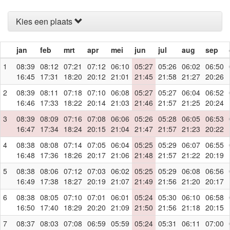
Kies een plaats
jan
feb
mrt
apr
mei
jun
jul
aug
sep
1
08:39
08:12
07:21
07:12
06:10
05:27
05:26
06:02
06:50
16:45
17:31
18:20
20:12
21:01
21:45
21:58
21:27
20:26
2
08:39
08:11
07:18
07:10
06:08
05:27
05:27
06:04
06:52
16:46
17:33
18:22
20:14
21:03
21:46
21:57
21:25
20:24
3
08:39
08:09
07:16
07:08
06:06
05:26
05:28
06:05
06:53
16:47
17:34
18:24
20:15
21:04
21:47
21:57
21:23
20:22
4
08:38
08:08
07:14
07:05
06:04
05:25
05:29
06:07
06:55
16:48
17:36
18:26
20:17
21:06
21:48
21:57
21:22
20:19
5
08:38
08:06
07:12
07:03
06:02
05:25
05:29
06:08
06:56
16:49
17:38
18:27
20:19
21:07
21:49
21:56
21:20
20:17
6
08:38
08:05
07:10
07:01
06:01
05:24
05:30
06:10
06:58
16:50
17:40
18:29
20:20
21:09
21:50
21:56
21:18
20:15
7
08:37
08:03
07:08
06:59
05:59
05:24
05:31
06:11
07:00