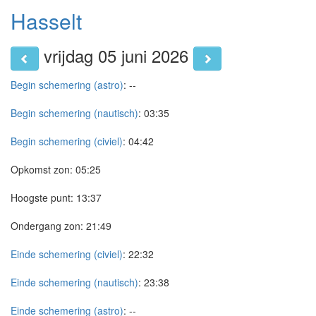
Hasselt
vrijdag 05 juni 2026
Begin schemering (astro)
:
--
Begin schemering (nautisch)
:
03:35
Begin schemering (civiel)
:
04:42
Opkomst zon:
05:25
Hoogste punt:
13:37
Ondergang zon:
21:49
Einde schemering (civiel)
:
22:32
Einde schemering (nautisch)
:
23:38
Einde schemering (astro)
:
--