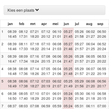
Kies een plaats
jan
feb
mrt
apr
mei
jun
jul
aug
sep
1
08:39
08:12
07:21
07:12
06:10
05:27
05:26
06:02
06:50
16:45
17:31
18:20
20:12
21:01
21:45
21:58
21:27
20:26
2
08:39
08:11
07:18
07:10
06:08
05:27
05:27
06:04
06:52
16:46
17:33
18:22
20:14
21:03
21:46
21:57
21:25
20:24
3
08:39
08:09
07:16
07:08
06:06
05:26
05:28
06:05
06:53
16:47
17:34
18:24
20:15
21:04
21:47
21:57
21:23
20:22
4
08:38
08:08
07:14
07:05
06:04
05:25
05:29
06:07
06:55
16:48
17:36
18:26
20:17
21:06
21:48
21:57
21:22
20:19
5
08:38
08:06
07:12
07:03
06:02
05:25
05:29
06:08
06:56
16:49
17:38
18:27
20:19
21:07
21:49
21:56
21:20
20:17
6
08:38
08:05
07:10
07:01
06:01
05:24
05:30
06:10
06:58
16:50
17:40
18:29
20:20
21:09
21:50
21:56
21:18
20:15
7
08:37
08:03
07:08
06:59
05:59
05:24
05:31
06:11
07:00