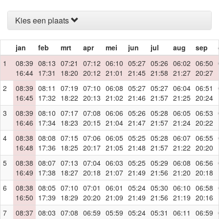
Kies een plaats
jan
feb
mrt
apr
mei
jun
jul
aug
sep
1
08:39
08:13
07:21
07:12
06:10
05:27
05:26
06:02
06:50
16:44
17:31
18:20
20:12
21:01
21:45
21:58
21:27
20:27
2
08:39
08:11
07:19
07:10
06:08
05:27
05:27
06:04
06:51
16:45
17:32
18:22
20:13
21:02
21:46
21:57
21:25
20:24
3
08:39
08:10
07:17
07:08
06:06
05:26
05:28
06:05
06:53
16:46
17:34
18:23
20:15
21:04
21:47
21:57
21:24
20:22
4
08:38
08:08
07:15
07:06
06:05
05:25
05:28
06:07
06:55
16:48
17:36
18:25
20:17
21:05
21:48
21:57
21:22
20:20
5
08:38
08:07
07:13
07:04
06:03
05:25
05:29
06:08
06:56
16:49
17:38
18:27
20:18
21:07
21:49
21:56
21:20
20:18
6
08:38
08:05
07:10
07:01
06:01
05:24
05:30
06:10
06:58
16:50
17:39
18:29
20:20
21:09
21:49
21:56
21:19
20:16
7
08:37
08:03
07:08
06:59
05:59
05:24
05:31
06:11
06:59