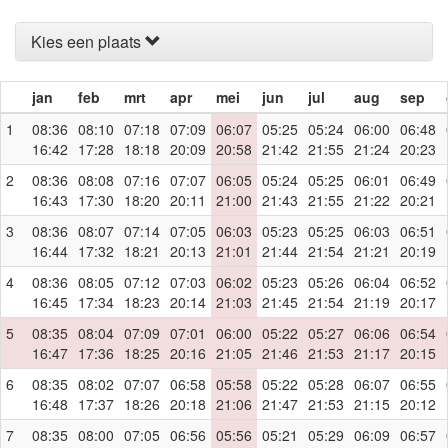
Kies een plaats
jan
feb
mrt
apr
mei
jun
jul
aug
sep
1
08:36
08:10
07:18
07:09
06:07
05:25
05:24
06:00
06:48
16:42
17:28
18:18
20:09
20:58
21:42
21:55
21:24
20:23
2
08:36
08:08
07:16
07:07
06:05
05:24
05:25
06:01
06:49
16:43
17:30
18:20
20:11
21:00
21:43
21:55
21:22
20:21
3
08:36
08:07
07:14
07:05
06:03
05:23
05:25
06:03
06:51
16:44
17:32
18:21
20:13
21:01
21:44
21:54
21:21
20:19
4
08:36
08:05
07:12
07:03
06:02
05:23
05:26
06:04
06:52
16:45
17:34
18:23
20:14
21:03
21:45
21:54
21:19
20:17
5
08:35
08:04
07:09
07:01
06:00
05:22
05:27
06:06
06:54
16:47
17:36
18:25
20:16
21:05
21:46
21:53
21:17
20:15
6
08:35
08:02
07:07
06:58
05:58
05:22
05:28
06:07
06:55
16:48
17:37
18:26
20:18
21:06
21:47
21:53
21:15
20:12
7
08:35
08:00
07:05
06:56
05:56
05:21
05:29
06:09
06:57